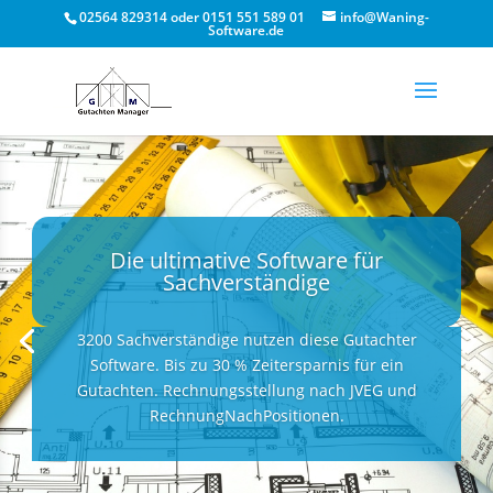
02564 829314 oder 0151 551 589 01
info@Waning-
Software.de
Die ultimative Software für
Sachverständige
3200 Sachverständige nutzen diese Gutachter
Software. Bis zu 30 % Zeitersparnis für ein
Gutachten. Rechnungsstellung nach JVEG und
RechnungNachPositionen.