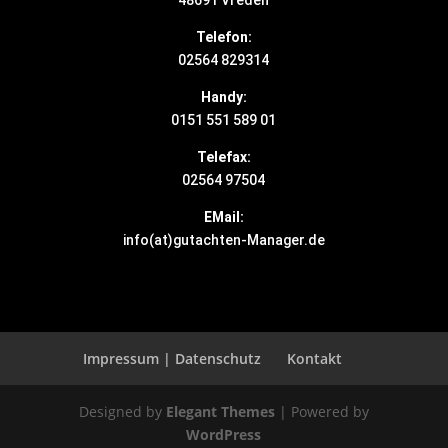
48691 Vreden
Telefon:
02564 829314
Handy:
0151 551 589 01
Telefax:
02564 97504
EMail:
info(at)gutachten-Manager.de
Impressum | Datenschutz
Kontakt
Designed by
Elegant Themes
| Powered by
WordPress