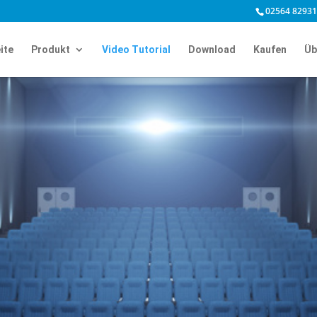
02564 82931
ite
Produkt
Video Tutorial
Download
Kaufen
Üb